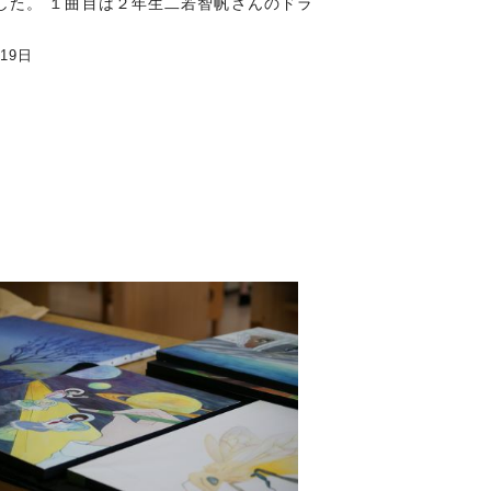
した。 １曲目は２年生二若智帆さんのドラ
月19日