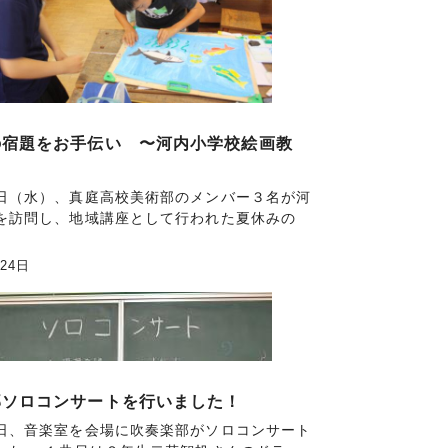
の宿題をお手伝い 〜河内小学校絵画教
日（水）、真庭高校美術部のメンバー３名が河
を訪問し、地域講座として行われた夏休みの
月24日
部ソロコンサートを行いました！
日、音楽室を会場に吹奏楽部がソロコンサート