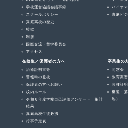
学校運営協議会議事録
バイオマ
スクールポリシー
真庭ビジ
真庭高校の歴史
校歌
制服
国際交流・留学委員会
アクセス
在校生／保護者の方へ
卒業生の
治癒証明書等
同窓会
警報時の登校
教育実習
保護者の方へお願い
各種証明
校内ルール
至道・落
地）
令和６年度学校自己評価アンケート 集計
結果
真庭高校生徒必携
行事予定表