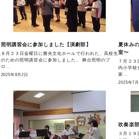
照明講習会に参加しました【演劇部】
夏休み
室〜
化
８月２３日金曜日に勝央文化ホールで行われた、高校生
のための照明講習会に参加しました。 舞台照明のプ
７月２３
ロ...
内小学校
家...
2025年9月2日
2025年7
吹奏楽
３月１９