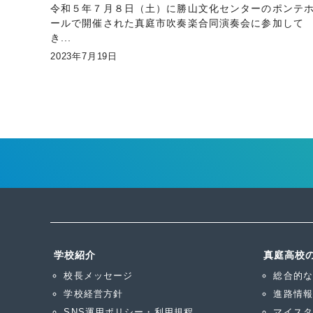
令和５年７月８日（土）に勝山文化センターのポンテ
ールで開催された真庭市吹奏楽合同演奏会に参加して
き...
2023年7月19日
投
稿
の
ペ
ー
ジ
学校紹介
真庭高校
送
校長メッセージ
総合的な
り
学校経営方針
進路情報
SNS運用ポリシー・利用規程
マイスタ