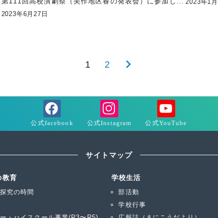
第111回高校演劇祭（美作地区春の発表会）に参加し...
2023年1
ホ
2023年6月27日
1
2
次
の
ペ
ー
ジ
サイトマップ
の教育
学校生活
探究の時間
部活動
学校行事
ー・ハイスクール事業(R3〜R5)
広報誌（まにこうだより）