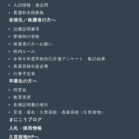
入試情報・過去問
看護科全国募集
在校生／保護者の方へ
治癒証明書等
警報時の登校
保護者の方へお願い
校内ルール
令和６年度学校自己評価アンケート 集計結果
真庭高校生徒必携
行事予定表
卒業生の方へ
同窓会
教育実習
各種証明書の発行
至道・落合・久世高校・真庭高校（久世校地）
まにこうブログ
入札・採用情報
久世校地HPへ