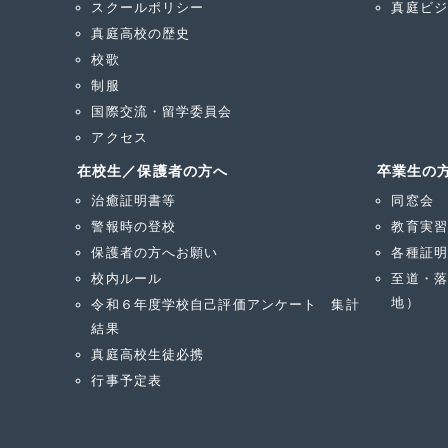
スクールポリシー
真庭ビジ
真庭高校の歴史
校歌
制服
国際交流・留学委員会
アクセス
在校生／保護者の方へ
卒業生の
治癒証明書等
同窓会
警報時の登校
教育実習
保護者の方へお願い
各種証明
校内ルール
至道・落
地）
令和６年度学校自己評価アンケート 集計
結果
真庭高校生徒必携
行事予定表