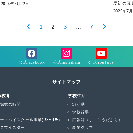
度初の真
2025年7月22日
2025年7
前
1
2
3
…
7
次
の
の
ペ
ペ
ー
ー
ジ
ジ
サイトマップ
の教育
学校生活
探究の時間
部活動
学校行事
ー・ハイスクール事業(R3〜R5)
広報誌（まにこうだより）
スマイスター
農業クラブ