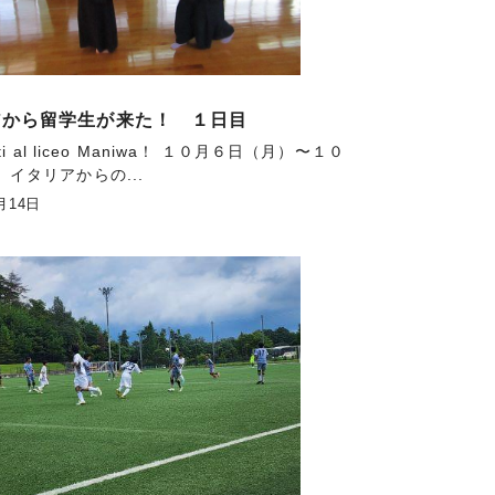
アから留学生が来た！ １日目
uti al liceo Maniwa！ １０月６日（月）〜１０
イタリアからの...
月14日