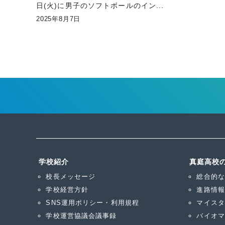
日(火)に男子のソフトボールのイン...
2025年8月7日
投
稿
の
ペ
ー
ジ
学校紹介
真庭高校
送
校長メッセージ
総合的な
り
学校経営方針
進路情報
SNS運用ポリシー・利用規程
マイスタ
学校運営協議会議事録
バイオマ