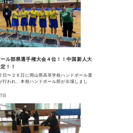
ボール部県選手権大会４位！！中国新人大
決定！！
２日〜２６日に岡山県高等学校ハンドボール選
が行われ、本校ハンドボール部が出場しまし
月7日