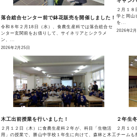
ビ
キャン
２月１８
学と岡山
た
落合総合センター前で鉢花販売を開催しました！
を...
令和８年２月18日（水）、食農生産科では落合総合セ
2026年2
ンター玄関前をお借りして、サイネリアとシクラメ
ン、...
2026年2月25日
ス
木工出前授業を行いました！
２年生
２月１２日（木）に食農生産科２年が、科目「生物活
２月１０
用」の授業で、勝山中学校１年生に向けて、森林と木工
チームも
伸