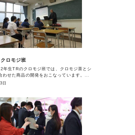
 クロモジ班
火）2年生TRのクロモジ班では、クロモジ茶とシ
合わせた商品の開発をおこなっています。...
月3日