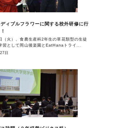
エディブルフラワーに関する校外研修に行
た！
日（火）、食農生産科2年生の草花類型の生徒
習として岡山後楽園とEatHanaトライ...
月27日