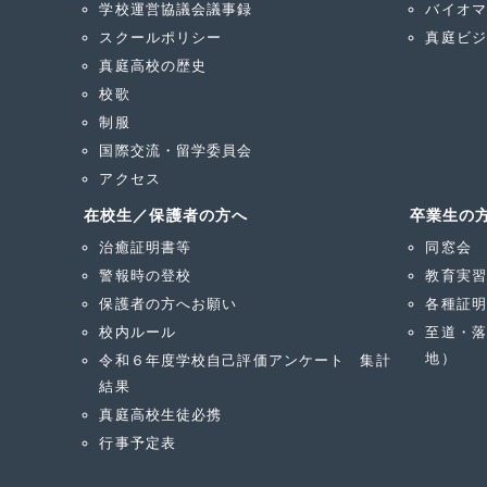
学校運営協議会議事録
バイオマ
スクールポリシー
真庭ビジ
真庭高校の歴史
校歌
制服
国際交流・留学委員会
アクセス
在校生／保護者の方へ
卒業生の
治癒証明書等
同窓会
警報時の登校
教育実習
保護者の方へお願い
各種証明
校内ルール
至道・落
地）
令和６年度学校自己評価アンケート 集計
結果
真庭高校生徒必携
行事予定表