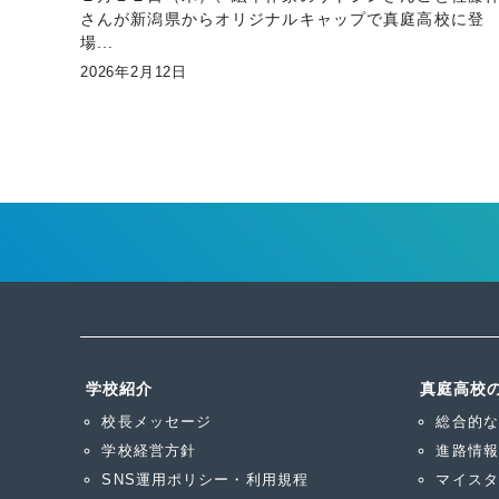
さんが新潟県からオリジナルキャップで真庭高校に登
場...
2026年2月12日
投
稿
の
ペ
ー
ジ
学校紹介
真庭高校
送
校長メッセージ
総合的な
り
学校経営方針
進路情報
SNS運用ポリシー・利用規程
マイスタ