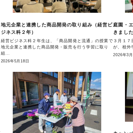
地元企業と連携した商品開発の取り組み（経営ビ
庭園・
ジネス科２年）
きまし
経営ビジネス科２年生は、「商品開発と流通」の授業で
３月１７
地元企業と連携した商品開発・販売を行う学習に取り
が、校外学
ま
組...
2026年3
2026年5月18日