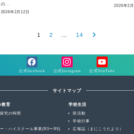
の...
2026年2
2026年2月12日
1
2
…
14
次
の
ペ
ー
ジ
サイトマップ
の教育
学校生活
探究の時間
部活動
学校行事
ー・ハイスクール事業(R3〜R5)
広報誌（まにこうだより）