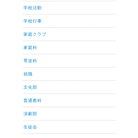
学校活動
学校行事
家庭クラブ
家庭科
専攻科
就職
文化部
普通教科
演劇部
生徒会