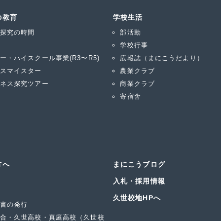
の教育
学校生活
探究の時間
部活動
学校行事
ー・ハイスクール事業(R3〜R5)
広報誌（まにこうだより）
スマイスター
農業クラブ
ネス探究ツアー
商業クラブ
寄宿舎
方へ
まにこうブログ
入札・採用情報
久世校地HPへ
書の発行
合・久世高校・真庭高校（久世校