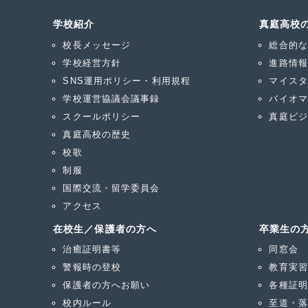
学校紹介
真庭高校
校長メッセージ
総合的な
学校経営方針
進路情報
SNS運用ポリシー・利用規程
マイスタ
学校運営協議会議事録
バイオマ
スクールポリシー
真庭ビジ
真庭高校の歴史
校歌
制服
国際交流・留学委員会
アクセス
在校生／保護者の方へ
卒業生の
治癒証明書等
同窓会
警報時の登校
教育実習
保護者の方へお願い
各種証明
校内ルール
至道・落