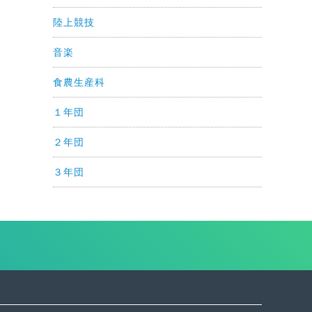
陸上競技
音楽
食農生産科
１年団
２年団
３年団