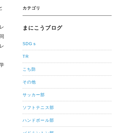
と
カテゴリ
レ
まにこうブログ
同
SDGｓ
レ
TR
学
こち防
その他
サッカー部
ソフトテニス部
ハンドボール部
バドミントン部