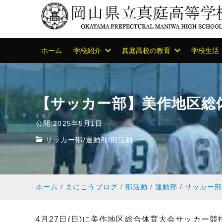
ホーム
学校紹介
真庭高校の教育
学校生活
【サッカー部】美作地区総
公開:2025年5月1日
サッカー部
/
運動部
/
部活動
ホーム
まにこうブログ
部活動
運動部
サッカー
4月27日(日)に美作地区総合体育大会サッカー