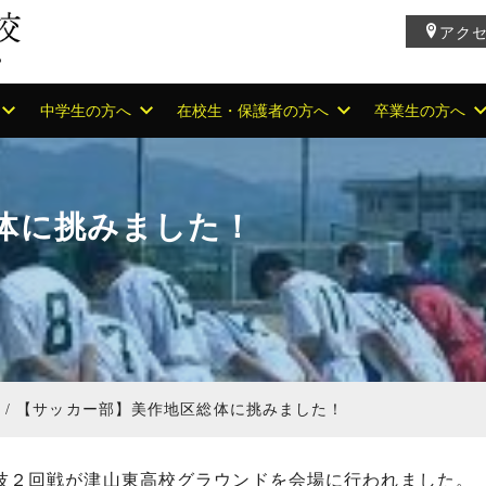
アク
中学生の方へ
在校生・保護者の方へ
卒業生の方へ
体に挑みました！
部
【サッカー部】美作地区総体に挑みました！
競技２回戦が津山東高校グラウンドを会場に行われました。