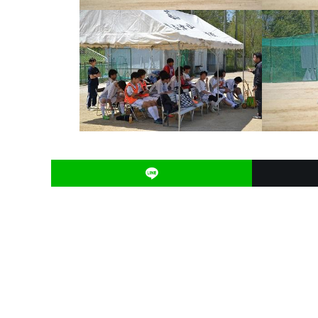
投
稿
ナ