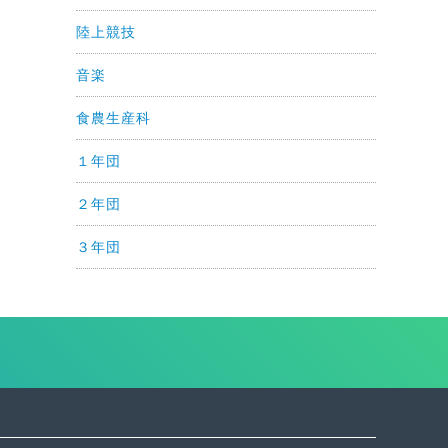
陸上競技
音楽
食農生産科
１年団
２年団
３年団