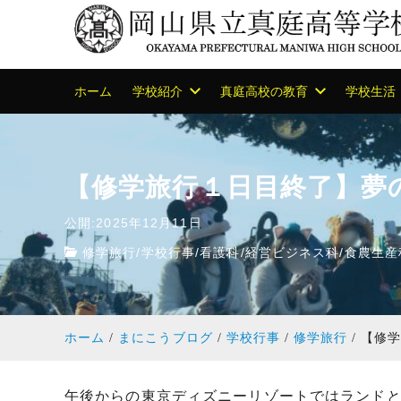
ホーム
学校紹介
真庭高校の教育
学校生活
【修学旅行１日目終了】夢
公開:2025年12月11日
修学旅行
/
学校行事
/
看護科
/
経営ビジネス科
/
食農生産
ホーム
まにこうブログ
学校行事
修学旅行
【修
午後からの東京ディズニーリゾートではランド