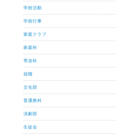
学校活動
学校行事
家庭クラブ
家庭科
専攻科
就職
文化部
普通教科
演劇部
生徒会