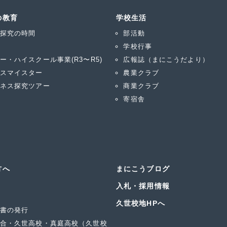
の教育
学校生活
探究の時間
部活動
学校行事
ー・ハイスクール事業(R3〜R5)
広報誌（まにこうだより）
スマイスター
農業クラブ
ネス探究ツアー
商業クラブ
寄宿舎
方へ
まにこうブログ
入札・採用情報
久世校地HPへ
書の発行
合・久世高校・真庭高校（久世校