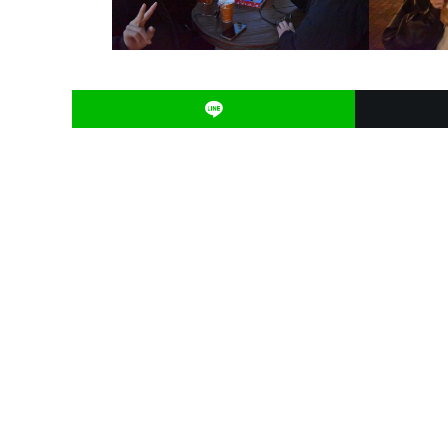
投
稿
ナ
ビ
ゲ
ー