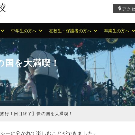
アク
中学生の方へ
在校生・保護者の方へ
卒業生の方へ
の国を大満喫！
科
/
２年団
学旅行１日目終了】夢の国を大満喫！
とシーに分かれて楽しむことができました。