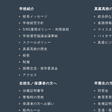
学校紹介
真庭高校
校長メッセージ
総合的な
学校経営方針
進路情報
SNS運用ポリシー・利用規程
マイスタ
学校運営協議会議事録
バイオマ
スクールポリシー
真庭ビジ
真庭高校の歴史
校歌
制服
国際交流・留学委員会
アクセス
在校生／保護者の方へ
卒業生の
治癒証明書等
同窓会
警報時の登校
教育実習
保護者の方へお願い
各種証明
校内ルール
至道・落