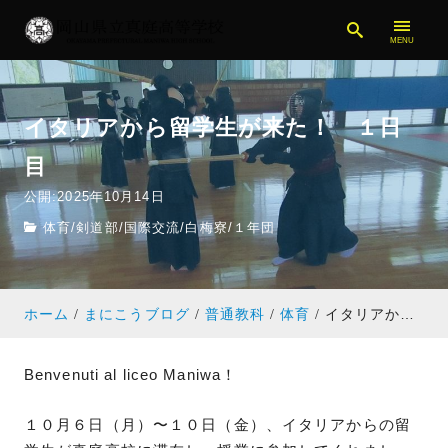
イタリアから留学生が来た！ １日
目
公開:2025年10月14日
体育
/
剣道部
/
国際交流
/
白梅寮
/
１年団
ホーム
まにこうブログ
普通教科
体育
イタリアから留学生が来た！ １日目
Benvenuti al liceo Maniwa！
１０月６日（月）〜１０日（金）、イタリアからの留