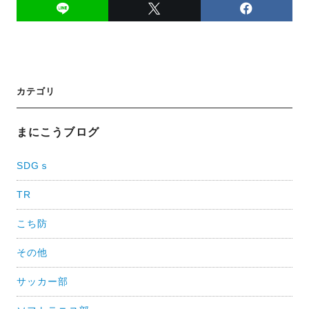
投
カテゴリ
稿
ナ
まにこうブログ
ビ
SDGｓ
ゲ
TR
ー
シ
こち防
ョ
その他
ン
サッカー部