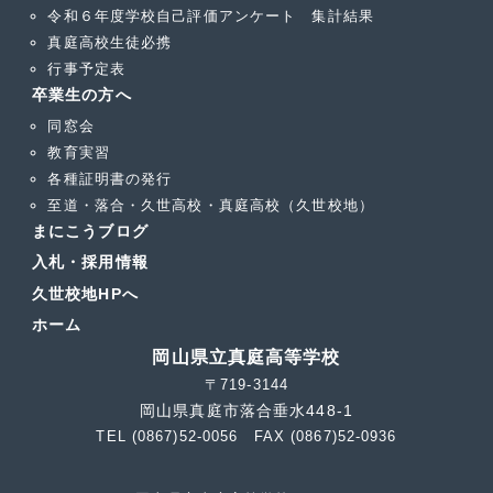
令和６年度学校自己評価アンケート 集計結果
真庭高校生徒必携
行事予定表
卒業生の方へ
同窓会
教育実習
各種証明書の発行
至道・落合・久世高校・真庭高校（久世校地）
まにこうブログ
入札・採用情報
久世校地HPへ
ホーム
岡山県立真庭高等学校
〒719-3144
岡山県真庭市落合垂水448-1
TEL (0867)52-0056 FAX (0867)52-0936