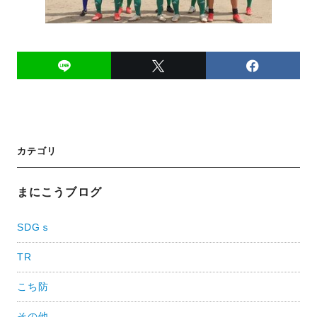
投
カテゴリ
稿
ナ
まにこうブログ
ビ
SDGｓ
ゲ
TR
ー
シ
こち防
ョ
その他