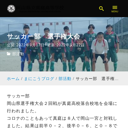
サッカー部 選手権大会
公開:2022年9月17日
更新:2022年9月22日
部活動
ホーム
まにこうブログ
部活動
サッカー部 選手権大会
サッカー部
岡山県選手権大会２回戦が真庭高校落合校地を会場に
行われました。
コロナのこともあって真庭は８人で岡山一宮と対戦し
ました。結果は前半０－２、後半０－６、と０－８で