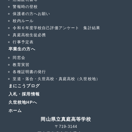
警報時の登校
保護者の方へお願い
校内ルール
令和６年度学校自己評価アンケート 集計結果
真庭高校生徒必携
行事予定表
卒業生の方へ
同窓会
教育実習
各種証明書の発行
至道・落合・久世高校・真庭高校（久世校地）
まにこうブログ
入札・採用情報
久世校地HPへ
ホーム
岡山県立真庭高等学校
〒719-3144