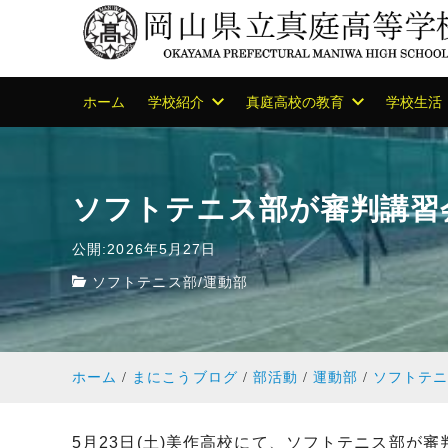
ホーム
学校紹介
真庭高校の教育
学校生活
ソフトテニス部が審判講習
公開:2026年5月27日
ソフトテニス部
/
運動部
ホーム
まにこうブログ
部活動
運動部
ソフトテ
5月23日(土)美作高校にて、ソフトテニス部が