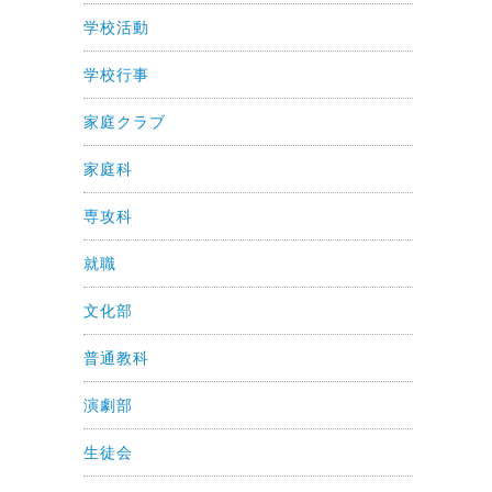
学校活動
学校行事
家庭クラブ
家庭科
専攻科
就職
文化部
普通教科
演劇部
生徒会