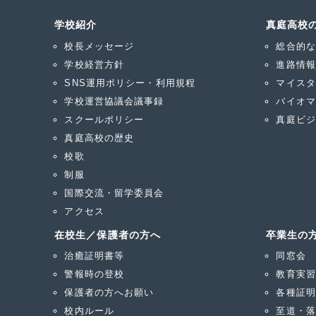
学校紹介
真庭高校
校長メッセージ
総合的な
学校経営方針
進路情報
SNS運用ポリシー・利用規程
マイスタ
学校運営協議会議事録
バイオマ
スクールポリシー
真庭ビジ
真庭高校の歴史
校歌
制服
国際交流・留学委員会
アクセス
在校生／保護者の方へ
卒業生の
治癒証明書等
同窓会
警報時の登校
教育実習
保護者の方へお願い
各種証明
校内ルール
至道・落