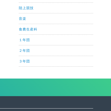
陸上競技
音楽
食農生産科
１年団
２年団
３年団