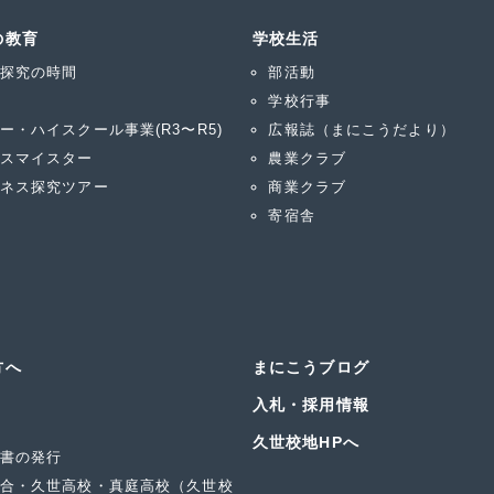
の教育
学校生活
探究の時間
部活動
学校行事
ー・ハイスクール事業(R3〜R5)
広報誌（まにこうだより）
スマイスター
農業クラブ
ネス探究ツアー
商業クラブ
寄宿舎
方へ
まにこうブログ
入札・採用情報
久世校地HPへ
書の発行
合・久世高校・真庭高校（久世校