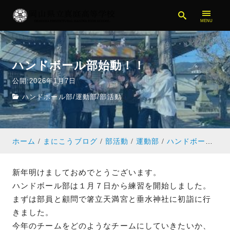
ハンドボール部始動！！
公開:2026年1月7日
ハンドボール部
/
運動部
/
部活動
ホーム
まにこうブログ
部活動
運動部
ハンドボール部
新年明けましておめでとうございます。
ハンドボール部は１月７日から練習を開始しました。
まずは部員と顧問で箸立天満宮と垂水神社に初詣に行
きました。
今年のチームをどのようなチームにしていきたいか、