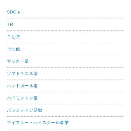
ビ
SDGｓ
ゲ
TR
ー
シ
こち防
ョ
その他
ン
サッカー部
ソフトテニス部
ハンドボール部
バドミントン部
ボランティア活動
マイスター・ハイスクール事業