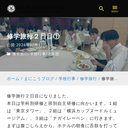
修学旅行２日目①
公開:2024年12月12日
修学旅行
/
学校行事
/
２年団
ホーム
まにこうブログ
学校行事
修学旅行
修学旅行２日目①
修学旅行２日目になりました。
本日は学科別研修と班別自主研修に向かいます。１組
は「東京タワー」、２組は「横浜カップヌードルミュ
ージアム」、３組は「ナガイレーベン」に行きます。
まずは腹ごしらえから。ホテルの朝食に舌鼓を打って