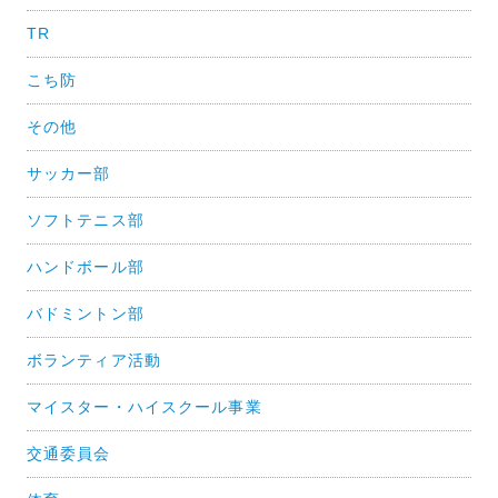
ゲ
TR
ー
シ
こち防
ョ
その他
ン
サッカー部
ソフトテニス部
ハンドボール部
バドミントン部
ボランティア活動
マイスター・ハイスクール事業
交通委員会