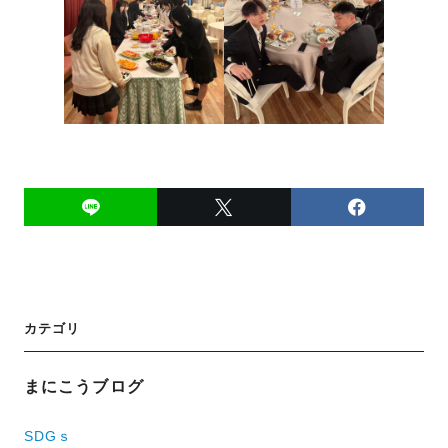
投
カテゴリ
稿
ナ
まにこうブログ
ビ
SDGｓ