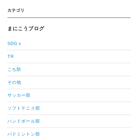
投
カテゴリ
稿
ナ
まにこうブログ
ビ
SDGｓ
ゲ
TR
ー
シ
こち防
ョ
その他
ン
サッカー部
ソフトテニス部
ハンドボール部
バドミントン部