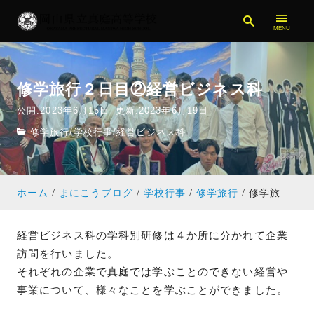
修学旅行２日目②経営ビジネス科
公開:2023年6月15日
更新:2023年6月19日
修学旅行
/
学校行事
/
経営ビジネス科
ホーム
まにこうブログ
学校行事
修学旅行
修学旅行２日目②経営ビジネス科
経営ビジネス科の学科別研修は４か所に分かれて企業
訪問を行いました。
それぞれの企業で真庭では学ぶことのできない経営や
事業について、様々なことを学ぶことができました。