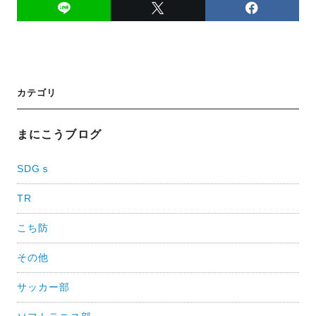
投
カテゴリ
稿
ナ
まにこうブログ
ビ
SDGｓ
ゲ
TR
ー
シ
こち防
ョ
その他
ン
サッカー部