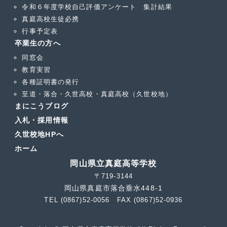
令和６年度学校自己評価アンケート 集計結果
真庭高校生徒必携
行事予定表
卒業生の方へ
同窓会
教育実習
各種証明書の発行
至道・落合・久世高校・真庭高校（久世校地）
まにこうブログ
入札・採用情報
久世校地HPへ
ホーム
岡山県立真庭高等学校
〒719-3144
岡山県真庭市落合垂水448-1
TEL (0867)52-0056 FAX (0867)52-0936