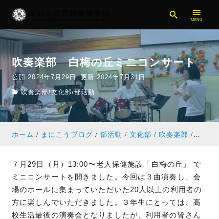
吹奏楽部 白梅の丘ミニコンサート
公開:2024年7月29日
更新:2024年7月31日
吹奏楽部
/
文化部
/
部活動
ホーム
まにこうブログ
部活動
文化部
吹奏楽部
吹奏楽
７月29日（月）13:00〜老人保健施設「白梅の丘」 で
ミニコンサートを開きました。今回は３曲演奏し、会
場のホールに集まっていただいた20人以上の利用者の
方に楽しんでいただきました。３年生にとっては、高
校生活最後の演奏会となりましたが、利用者の皆さん