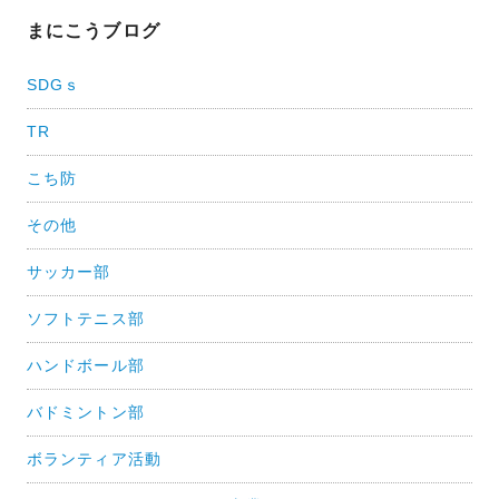
ナ
まにこうブログ
ビ
SDGｓ
ゲ
TR
ー
シ
こち防
ョ
その他
ン
サッカー部
ソフトテニス部
ハンドボール部
バドミントン部
ボランティア活動