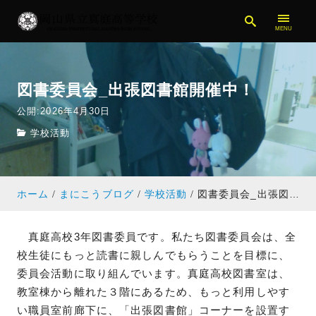
図書委員会_出張図書館開催中！
公開:2026年4月30日
学校活動
ホーム
まにこうブログ
学校活動
図書委員会_出張図書館開催中！
真庭高校3年図書委員です。私たち図書委員会は、全
校生徒にもっと読書に親しんでもらうことを目標に、
委員会活動に取り組んでいます。真庭高校図書室は、
教室棟から離れた３階にあるため、もっと利用しやす
い職員室前廊下に、「出張図書館」コーナーを設置す