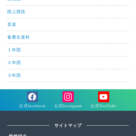
陸上競技
音楽
食農生産科
１年団
２年団
３年団
サイトマップ