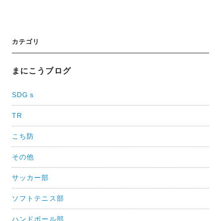
投
カテゴリ
稿
ナ
まにこうブログ
ビ
SDGｓ
ゲ
TR
ー
シ
こち防
ョ
その他
ン
サッカー部
ソフトテニス部
ハンドボール部