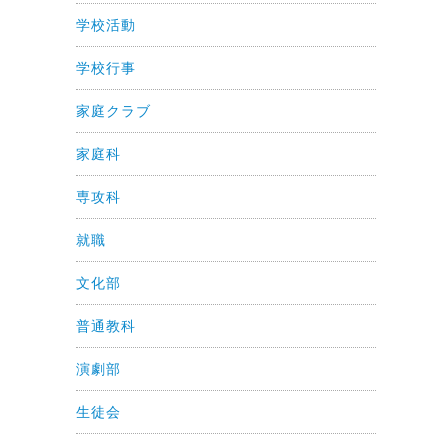
学校活動
学校行事
家庭クラブ
家庭科
専攻科
就職
文化部
普通教科
演劇部
生徒会