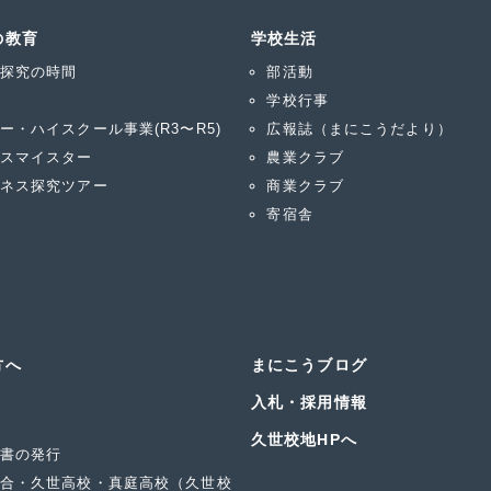
の教育
学校生活
探究の時間
部活動
学校行事
ー・ハイスクール事業(R3〜R5)
広報誌（まにこうだより）
スマイスター
農業クラブ
ネス探究ツアー
商業クラブ
寄宿舎
方へ
まにこうブログ
入札・採用情報
久世校地HPへ
書の発行
合・久世高校・真庭高校（久世校