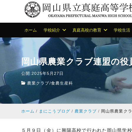
ホーム
学校紹介
真庭高校の教育
学校生活
岡山県農業クラブ連盟の役
公開:2025年5月27日
農業クラブ
/
食農生産科
ホーム
まにこうブログ
農業クラブ
岡山県農業ク
５月９日（金）に興陽高校で行われた岡山県学