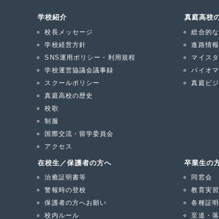
学校紹介
真庭高校
校長メッセージ
総合的な
学校経営方針
進路情報
SNS運用ポリシー・利用規程
マイスタ
学校運営協議会議事録
バイオマ
スクールポリシー
真庭ビジ
真庭高校の歴史
校歌
制服
国際交流・留学委員会
アクセス
在校生／保護者の方へ
卒業生の
治癒証明書等
同窓会
警報時の登校
教育実習
保護者の方へお願い
各種証明
校内ルール
至道・落