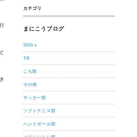
カテゴリ
行
まにこうブログ
SDGｓ
と
TR
こち防
き
その他
サッカー部
ソフトテニス部
ハンドボール部
バドミントン部