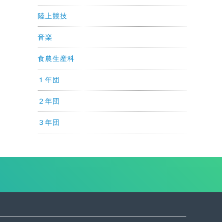
陸上競技
音楽
食農生産科
１年団
２年団
３年団