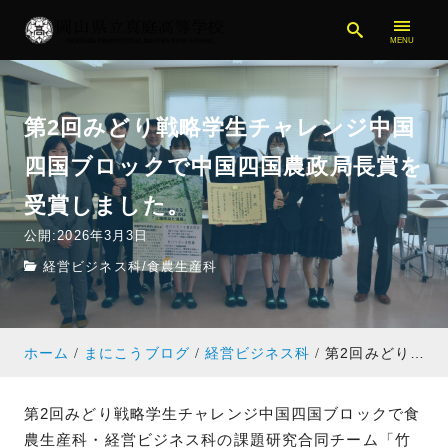
第2回みどり戦略学生チャレンジ中国
四国ブロックで中国四国農政局長賞を
受賞しました。
公開:2026年3月3日
経営ビジネス科
/
食農生産科
ホーム
まにこうブログ
経営ビジネス科
第2回みどり戦略学生チャレンジ中国四国ブロックで中国四国農政局長賞を受賞しました。
第2回みどり戦略学生チャレンジ中国四国ブロックで食
農生産科・経営ビジネス科の課題研究合同チーム「竹