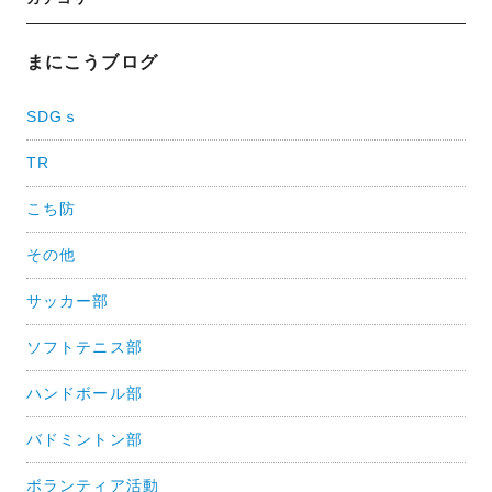
稿
ナ
まにこうブログ
ビ
SDGｓ
ゲ
TR
ー
シ
こち防
ョ
その他
ン
サッカー部
ソフトテニス部
ハンドボール部
バドミントン部
ボランティア活動