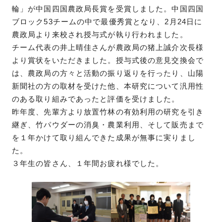
輪」が中国四国農政局長賞を受賞しました。中国四国
ブロック53チームの中で最優秀賞となり、2月24日に
農政局より来校され授与式が執り行われました。
チーム代表の井上晴佳さんが農政局の猪上誠介次長様
より賞状をいただきました。授与式後の意見交換会で
は、農政局の方々と活動の振り返りを行ったり、山陽
新聞社の方の取材を受けた他、本研究について汎用性
のある取り組みであったと評価を受けました。
昨年度、先輩方より放置竹林の有効利用の研究を引き
継ぎ、竹パウダーの消臭・農業利用、そして販売まで
を１年かけて取り組んできた成果が無事に実りまし
た。
３年生の皆さん、１年間お疲れ様でした。