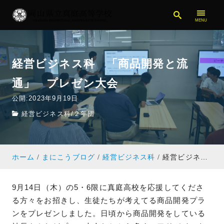
経営ビジネス科 「商品開発と流
通」 プレゼン大会
公開:2023年9月19日
経営ビジネス科
/
２年団
ホーム
まにこうブログ
経営ビジネス科
経営ビジネス科 「商品開発と流通」 プレゼン大会
9月14日（木）の5・6限に真庭高校を応援してくださ
る方々をお招きし、生徒たちが考えてる商品開発プラ
ンをプレゼンしました。日頃から商品開発をしている