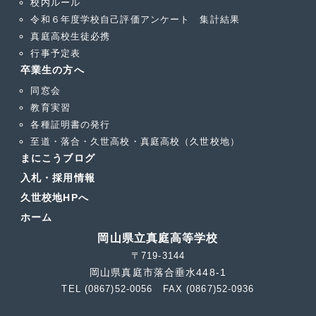
校内ルール
令和６年度学校自己評価アンケート 集計結果
真庭高校生徒必携
行事予定表
卒業生の方へ
同窓会
教育実習
各種証明書の発行
至道・落合・久世高校・真庭高校（久世校地）
まにこうブログ
入札・採用情報
久世校地HPへ
ホーム
岡山県立真庭高等学校
〒719-3144
岡山県真庭市落合垂水448-1
TEL (0867)52-0056 FAX (0867)52-0936