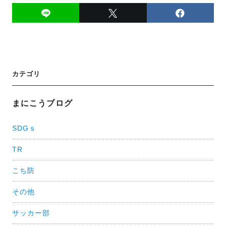
投
カテゴリ
稿
ナ
まにこうブログ
ビ
SDGｓ
ゲ
TR
ー
シ
こち防
ョ
その他
ン
サッカー部