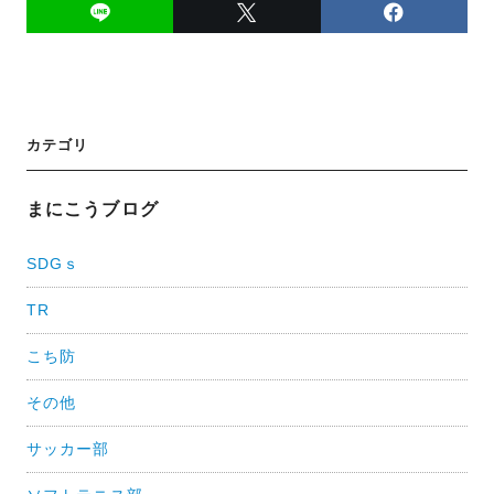
投
カテゴリ
稿
ナ
まにこうブログ
ビ
SDGｓ
ゲ
TR
ー
シ
こち防
ョ
その他
ン
サッカー部