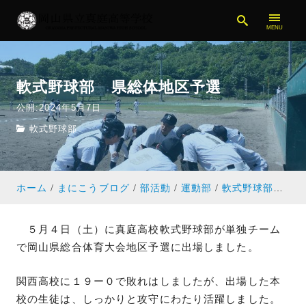
軟式野球部 県総体地区予選
公開:2024年5月7日
軟式野球部
ホーム
まにこうブログ
部活動
運動部
軟式野球部
軟式
５月４日（土）に真庭高校軟式野球部が単独チーム
で岡山県総合体育大会地区予選に出場しました。
関西高校に１９ー０で敗れはしましたが、出場した本
校の生徒は、しっかりと攻守にわたり活躍しました。