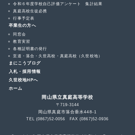
令和６年度学校自己評価アンケート 集計結果
真庭高校生徒必携
行事予定表
卒業生の方へ
同窓会
教育実習
各種証明書の発行
至道・落合・久世高校・真庭高校（久世校地）
まにこうブログ
入札・採用情報
久世校地HPへ
ホーム
岡山県立真庭高等学校
〒719-3144
岡山県真庭市落合垂水448-1
TEL (0867)52-0056 FAX (0867)52-0936