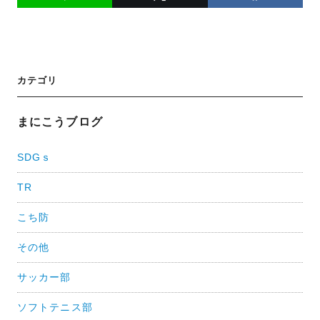
投
カテゴリ
稿
ナ
まにこうブログ
ビ
SDGｓ
ゲ
TR
ー
シ
こち防
ョ
その他
ン
サッカー部
ソフトテニス部