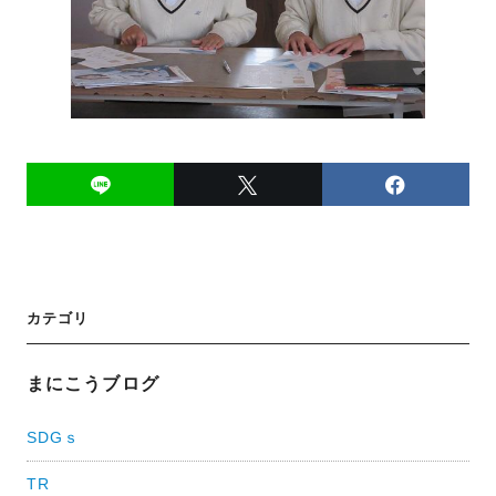
投
カテゴリ
稿
ナ
まにこうブログ
ビ
SDGｓ
ゲ
TR
ー