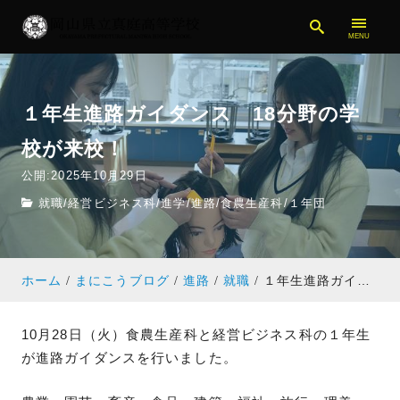
１年生進路ガイダンス 18分野の学
校が来校！
公開:2025年10月29日
就職
/
経営ビジネス科
/
進学
/
進路
/
食農生産科
/
１年団
ホーム
まにこうブログ
進路
就職
１年生進路ガイダンス 18分野の学校が来校！
10月28日（火）食農生産科と経営ビジネス科の１年生
が進路ガイダンスを行いました。