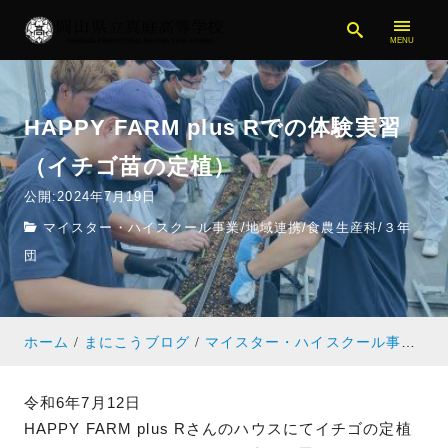
HAPPY FARM plus Rでの体験実習
（イチゴ苗の定植）
公開:2024年7月19日
マイスター・ハイスクール事業
/
地域連携
/
食農生産科
/
３年
団
ホーム
まにこうブログ
マイスター・ハイスクール事業
H
令和6年7月12日
HAPPY FARM plus Rさんのハウスにてイチゴの定植