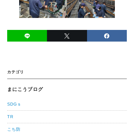
投
カテゴリ
稿
ナ
まにこうブログ
ビ
SDGｓ
ゲ
TR
ー
シ
こち防