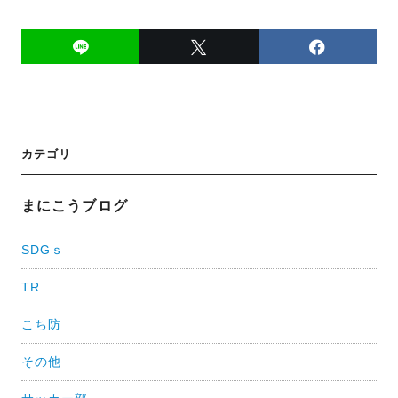
投
カテゴリ
稿
ナ
まにこうブログ
ビ
SDGｓ
ゲ
TR
ー
シ
こち防
ョ
その他
ン