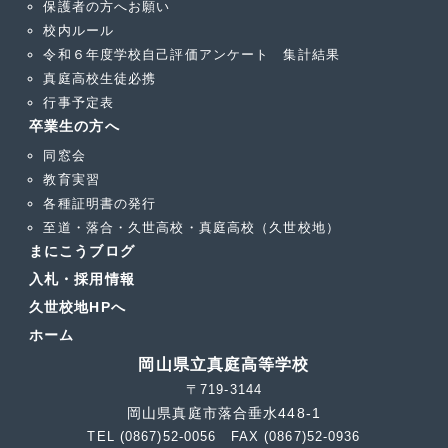
保護者の方へお願い
校内ルール
令和６年度学校自己評価アンケート 集計結果
真庭高校生徒必携
行事予定表
卒業生の方へ
同窓会
教育実習
各種証明書の発行
至道・落合・久世高校・真庭高校（久世校地）
まにこうブログ
入札・採用情報
久世校地HPへ
ホーム
岡山県立真庭高等学校
〒719-3144
岡山県真庭市落合垂水448-1
TEL (0867)52-0056 FAX (0867)52-0936