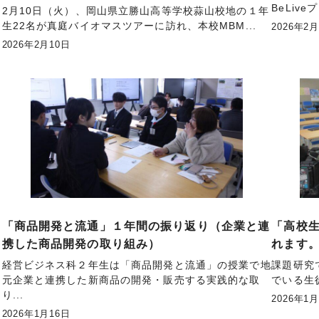
BeLiv
伸
2月10日（火）、岡山県立勝山高等学校蒜山校地の１年
生22名が真庭バイオマスツアーに訪れ、本校MBM...
2026年2
2026年2月10日
ジ
「商品開発と流通」１年間の振り返り（企業と連
「高校生
携した商品開発の取り組み）
れます
ネ
経営ビジネス科２年生は「商品開発と流通」の授業で地
課題研究
元企業と連携した新商品の開発・販売する実践的な取
でいる生
り...
2026年1
2026年1月16日