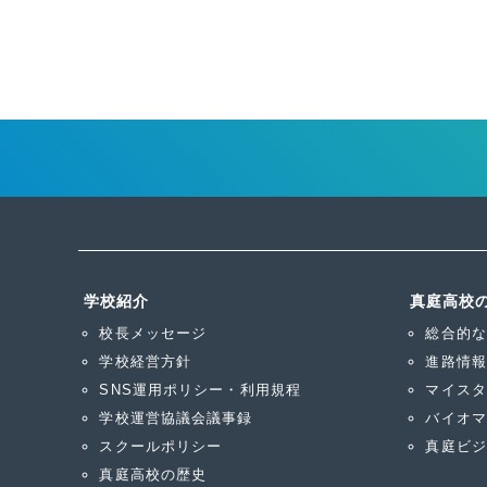
投
稿
の
ペ
ー
ジ
学校紹介
真庭高校
送
校長メッセージ
総合的な
り
学校経営方針
進路情報
SNS運用ポリシー・利用規程
マイスタ
学校運営協議会議事録
バイオマ
スクールポリシー
真庭ビジ
真庭高校の歴史