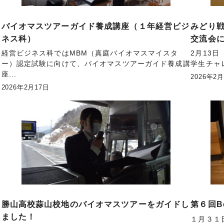
バイオマスツアーガイド養成講座（１年経営ビジ
みどり
ネス科）
交流会
経営ビジネス科ではMBM（真庭バイオマスマイスタ
2月13
ー）認定試験に向けて、バイオマスツアーガイド養成講
学生チャ
座...
2026年2
2026年2月17日
ス
勝山高校蒜山校地のバイオマスツアーをガイドし
第６回B
ました！
１月３１