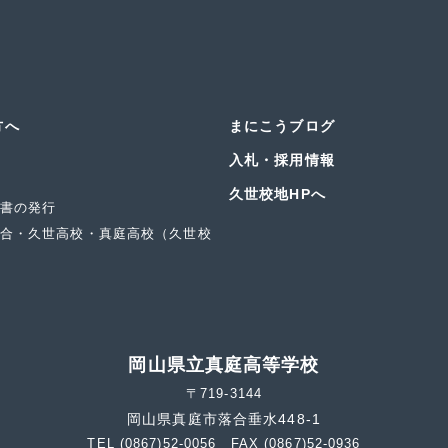
方へ
まにこうブログ
入札・採用情報
久世校地HPへ
書の発行
合・久世高校・真庭高校（久世校
岡山県立真庭高等学校
〒719-3144
岡山県真庭市落合垂水448-1
TEL (0867)52-0056 FAX (0867)52-0936