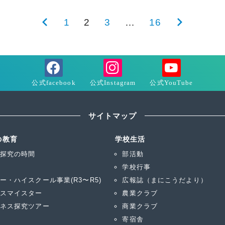
前
1
2
3
…
16
次
の
の
ペ
ペ
ー
ー
ジ
ジ
サイトマップ
の教育
学校生活
探究の時間
部活動
学校行事
ー・ハイスクール事業(R3〜R5)
広報誌（まにこうだより）
スマイスター
農業クラブ
ネス探究ツアー
商業クラブ
寄宿舎