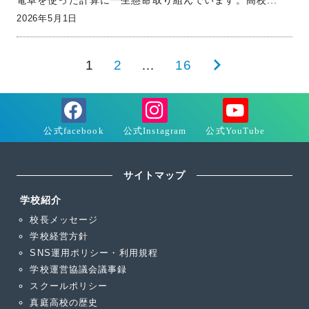
電卓を使った計算に一生懸命取り組んでいます。高校...
2026年5月1日
投
1
2
…
16
次
稿
の
の
ペ
ペ
ー
ー
ジ
サイトマップ
ジ
送
学校紹介
校長メッセージ
り
学校経営方針
SNS運用ポリシー・利用規程
学校運営協議会議事録
スクールポリシー
真庭高校の歴史