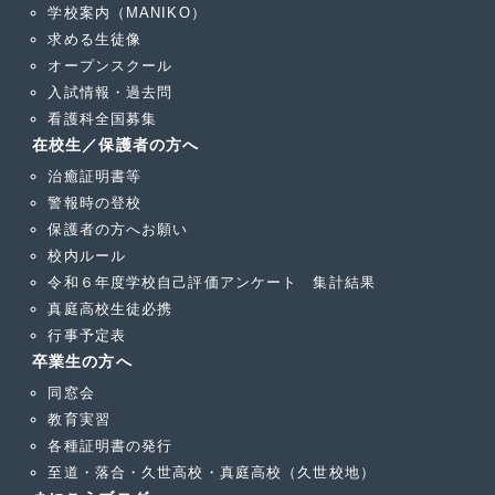
学校案内（MANIKO）
求める生徒像
オープンスクール
入試情報・過去問
看護科全国募集
在校生／保護者の方へ
治癒証明書等
警報時の登校
保護者の方へお願い
校内ルール
令和６年度学校自己評価アンケート 集計結果
真庭高校生徒必携
行事予定表
卒業生の方へ
同窓会
教育実習
各種証明書の発行
至道・落合・久世高校・真庭高校（久世校地）