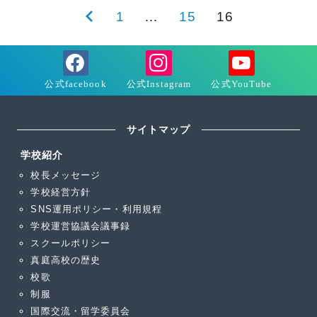
投
前
1
…
15
16
稿
の
の
ペ
ペ
ー
ー
ジ
サイトマップ
ジ
送
学校紹介
校長メッセージ
り
学校経営方針
SNS運用ポリシー・利用規程
学校運営協議会議事録
スクールポリシー
真庭高校の歴史
校歌
制服
国際交流・留学委員会