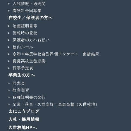
入試情報・過去問
看護科全国募集
在校生／保護者の方へ
治癒証明書等
警報時の登校
保護者の方へお願い
校内ルール
令和６年度学校自己評価アンケート 集計結果
真庭高校生徒必携
行事予定表
卒業生の方へ
同窓会
教育実習
各種証明書の発行
至道・落合・久世高校・真庭高校（久世校地）
まにこうブログ
入札・採用情報
久世校地HPへ