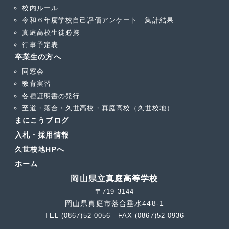
校内ルール
令和６年度学校自己評価アンケート 集計結果
真庭高校生徒必携
行事予定表
卒業生の方へ
同窓会
教育実習
各種証明書の発行
至道・落合・久世高校・真庭高校（久世校地）
まにこうブログ
入札・採用情報
久世校地HPへ
ホーム
岡山県立真庭高等学校
〒719-3144
岡山県真庭市落合垂水448-1
TEL (0867)52-0056 FAX (0867)52-0936