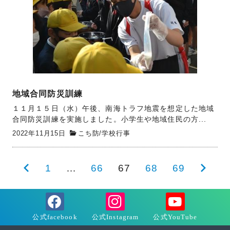
地域合同防災訓練
１１月１５日（水）午後、南海トラフ地震を想定した地域
合同防災訓練を実施しました。小学生や地域住民の方...
2022年11月15日
こち防
/
学校行事
投
前
1
…
66
67
68
69
次
稿
の
の
の
ペ
ペ
ペ
ー
ー