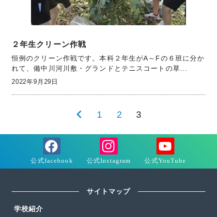
２年生クリーン作戦
恒例のクリーン作戦です。本科２年生がA～Fの６班に分か
れて、備中川河川敷・グランドとテニスコートの草...
2022年9月29日
投
前
1
2
3
稿
の
の
ペ
ペ
ー
ー
ジ
サイトマップ
ジ
送
学校紹介